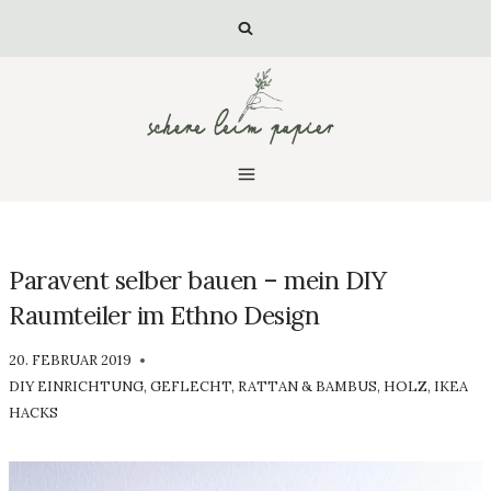
Zum
Inhalt
springen
Paravent selber bauen – mein DIY
Raumteiler im Ethno Design
VON
20. FEBRUAR 2019
LUISA
DIY EINRICHTUNG
,
GEFLECHT, RATTAN & BAMBUS
,
HOLZ
,
IKEA
HACKS