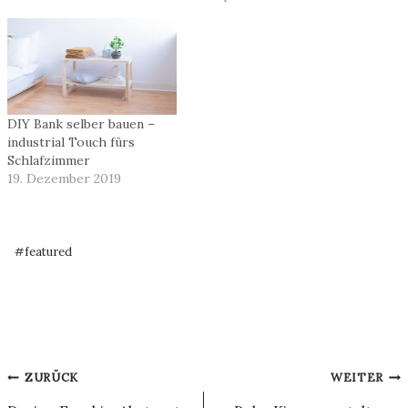
DIY Bank selber bauen –
industrial Touch fürs
Schlafzimmer
19. Dezember 2019
Schlagworte:
#
featured
Beitragsnavigation
ZURÜCK
WEITER