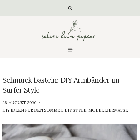
Zum
Inhalt
springen
Schmuck basteln: DIY Armbänder im
Surfer Style
VON
28. AUGUST 2020
LUISA
DIY IDEEN FÜR DEN SOMMER
,
DIY STYLE
,
MODELLIERMASSE