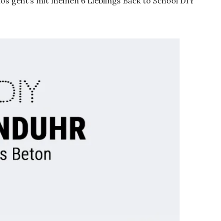
os geht’s mit meinen 6 Lieblings Back to School DIY