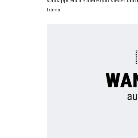
schnappt euch Schere und Kleber und l
Ideen!