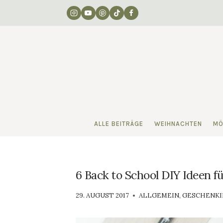
Zum
Inhalt
springen
ALLE BEITRÄGE
WEIHNACHTEN
MÖ
6 Back to School DIY Ideen f
VON
29. AUGUST 2017
ALLGEMEIN
,
GESCHENKI
LUISA