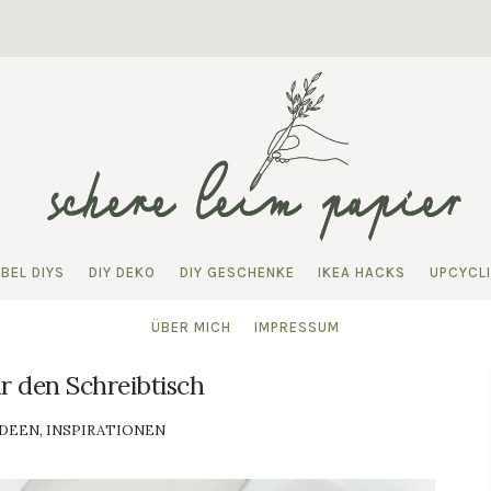
BEL DIYS
DIY DEKO
DIY GESCHENKE
IKEA HACKS
UPCYCL
ÜBER MICH
IMPRESSUM
ür den Schreibtisch
DEEN
,
INSPIRATIONEN