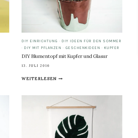
DIY EINRICHTUNG
·
DIY IDEEN FÜR DEN SOMMER
·
DIY MIT PFLANZEN
·
GESCHENKIDEEN
·
KUPFER
DIY Blumentopf mit Kupfer und Glasur
13. JULI 2016
DIY
WEITERLESEN
BLUMENTOPF
MIT
KUPFER
UND
GLASUR