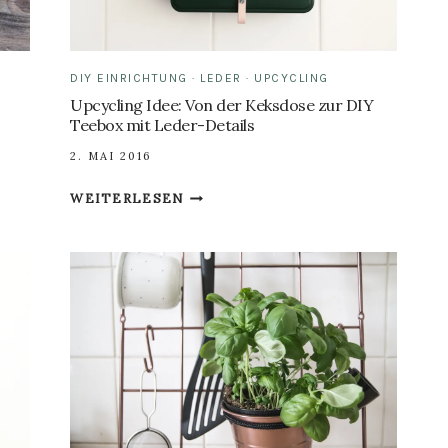
DIY EINRICHTUNG
·
LEDER
·
UPCYCLING
Upcycling Idee: Von der Keksdose zur DIY
Teebox mit Leder-Details
2. MAI 2016
UPCYCLING
WEITERLESEN
IDEE:
VON
DER
KEKSDOSE
ZUR
DIY
TEEBOX
MIT
LEDER-
DETAILS