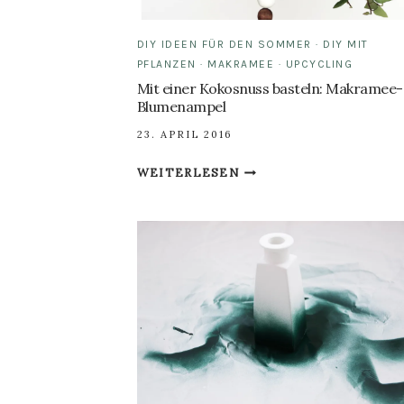
DIY IDEEN FÜR DEN SOMMER
·
DIY MIT
PFLANZEN
·
MAKRAMEE
·
UPCYCLING
Mit einer Kokosnuss basteln: Makramee-
Blumenampel
23. APRIL 2016
MIT
WEITERLESEN
EINER
KOKOSNUSS
BASTELN:
MAKRAMEE-
BLUMENAMPEL