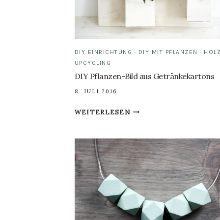
DIY EINRICHTUNG
·
DIY MIT PFLANZEN
·
HOL
UPCYCLING
DIY Pflanzen-Bild aus Getränkekartons
8. JULI 2016
DIY
WEITERLESEN
PFLANZEN-
BILD
AUS
GETRÄNKEKARTONS