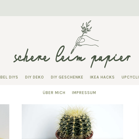
BEL DIYS
DIY DEKO
DIY GESCHENKE
IKEA HACKS
UPCYCL
ÜBER MICH
IMPRESSUM