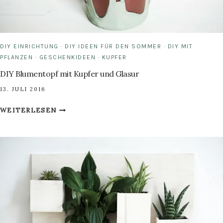
DIY EINRICHTUNG
·
DIY IDEEN FÜR DEN SOMMER
·
DIY MIT
PFLANZEN
·
GESCHENKIDEEN
·
KUPFER
DIY Blumentopf mit Kupfer und Glasur
13. JULI 2016
DIY
WEITERLESEN
BLUMENTOPF
MIT
KUPFER
UND
GLASUR