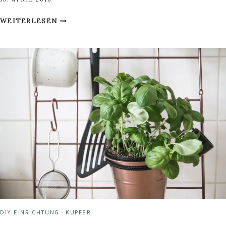
BETON
WEITERLESEN
STIFTEBOX
BASTELN
DIY EINRICHTUNG
·
KUPFER