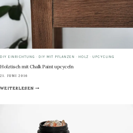
DIY EINRICHTUNG
·
DIY MIT PFLANZEN
·
HOLZ
·
UPCYCLING
Holztisch mit Chalk Paint upcyceln
21. JUNI 2016
HOLZTISCH
WEITERLESEN
MIT
CHALK
PAINT
UPCYCELN