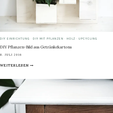
DIY EINRICHTUNG
·
DIY MIT PFLANZEN
·
HOLZ
·
UPCYCLING
DIY Pflanzen-Bild aus Getränkekartons
8. JULI 2016
DIY
WEITERLESEN
PFLANZEN-
BILD
AUS
GETRÄNKEKARTONS