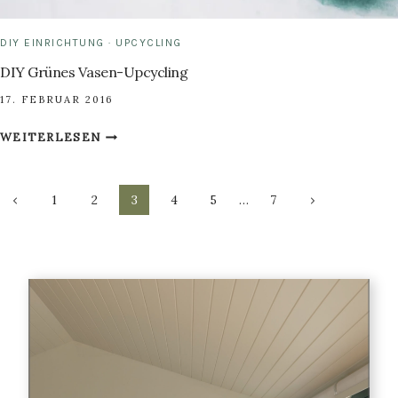
DIY EINRICHTUNG
·
UPCYCLING
DIY Grünes Vasen-Upcycling
17. FEBRUAR 2016
DIY
WEITERLESEN
GRÜNES
VASEN-
Seitennavigation
UPCYCLING
Vorherige
Nächste
1
2
3
4
5
…
7
Seite
Seite