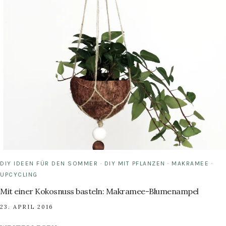
DER
KEKSDOSE
ZUR
DIY
TEEBOX
MIT
LEDER-
DETAILS
DIY IDEEN FÜR DEN SOMMER
·
DIY MIT PFLANZEN
·
MAKRAMEE
·
UPCYCLING
Mit einer Kokosnuss basteln: Makramee-Blumenampel
23. APRIL 2016
MIT