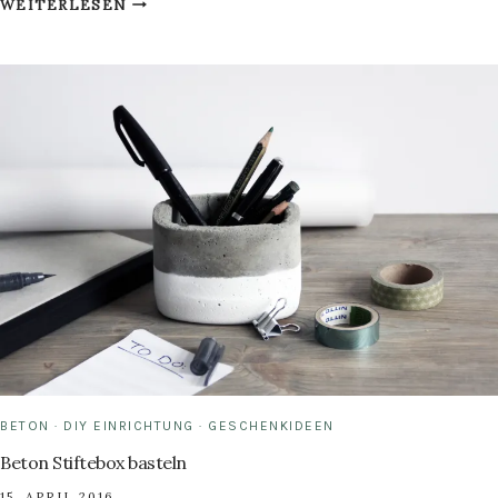
WEITERLESEN
EINER
KOKOSNUSS
BASTELN:
MAKRAMEE-
BLUMENAMPEL
BETON
·
DIY EINRICHTUNG
·
GESCHENKIDEEN
Beton Stiftebox basteln
15. APRIL 2016