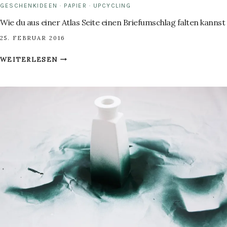
GESCHENKIDEEN
·
PAPIER
·
UPCYCLING
Wie du aus einer Atlas Seite einen Briefumschlag falten kannst
25. FEBRUAR 2016
WIE
WEITERLESEN
DU
AUS
EINER
ATLAS
SEITE
EINEN
BRIEFUMSCHLAG
FALTEN
KANNST