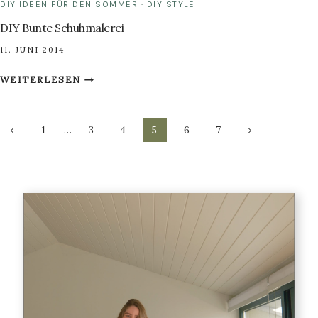
DIY IDEEN FÜR DEN SOMMER
·
DIY STYLE
DIY Bunte Schuhmalerei
11. JUNI 2014
DIY
WEITERLESEN
BUNTE
SCHUHMALEREI
Seitennavigation
Vorherige
Nächste
1
…
3
4
5
6
7
Seite
Seite