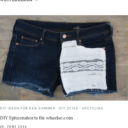
SCHRAUBGLÄSERN
WINDLICHTER
BASTELN
DIY IDEEN FÜR DEN SOMMER
·
DIY STYLE
·
UPCYCLING
DIY Spitzenshorts für whaelse.com
18. JUNI 2014