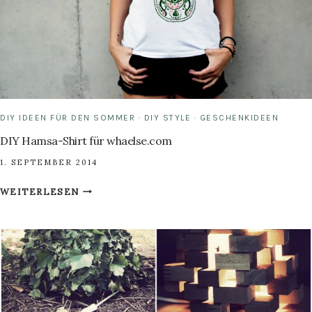
DIY IDEEN FÜR DEN SOMMER
·
DIY STYLE
·
GESCHENKIDEEN
DIY Hamsa-Shirt für whaelse.com
1. SEPTEMBER 2014
DIY
WEITERLESEN
HAMSA-
SHIRT
FÜR
WHAELSE.COM