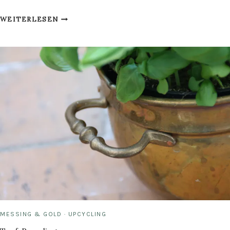
DIY
WEITERLESEN
SPITZENSHORTS
FÜR
WHAELSE.COM
MESSING & GOLD
·
UPCYCLING