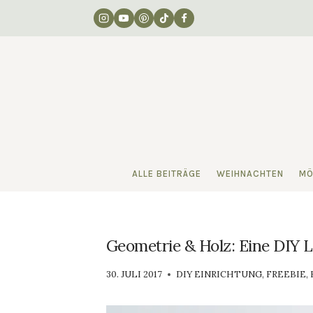
Zum
Inhalt
springen
ALLE BEITRÄGE
WEIHNACHTEN
MÖ
Geometrie & Holz: Eine DIY L
VON
30. JULI 2017
DIY EINRICHTUNG
,
FREEBIE
,
LUISA