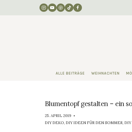
Zum
Inhalt
springen
ALLE BEITRÄGE
WEIHNACHTEN
MÖ
Blumentopf gestalten – ein 
VON
25. APRIL 2019
LUISA
DIY DEKO
,
DIY IDEEN FÜR DEN SOMMER
,
DIY