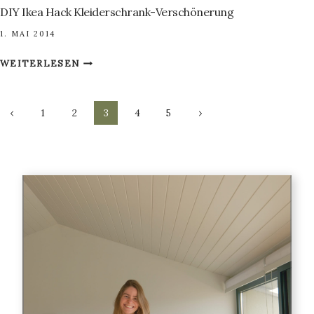
DIY Ikea Hack Kleiderschrank-Verschönerung
1. MAI 2014
DIY
WEITERLESEN
IKEA
HACK
Seitennavigation
KLEIDERSCHRANK-
Vorherige
Nächste
1
2
3
4
5
VERSCHÖNERUNG
Seite
Seite