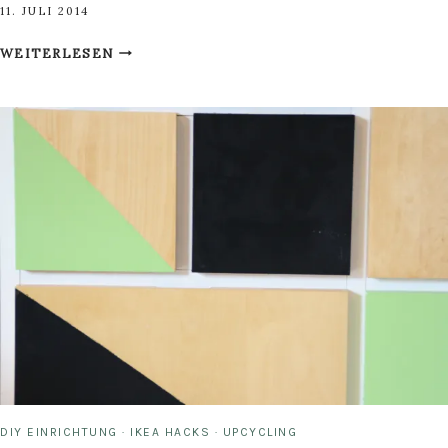
11. JULI 2014
DIY
WEITERLESEN
WELTENBUMMLER-
GLOBUS-
ARMBAND
DIY EINRICHTUNG
·
IKEA HACKS
·
UPCYCLING