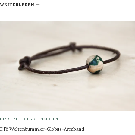
DER
WEITERLESEN
BAUM
IM
HAUS
DIY STYLE
·
GESCHENKIDEEN
DIY Weltenbummler-Globus-Armband