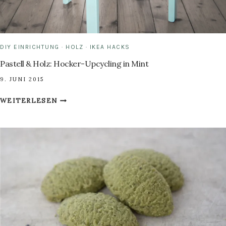
DIY EINRICHTUNG
·
HOLZ
·
IKEA HACKS
Pastell & Holz: Hocker-Upcycling in Mint
9. JUNI 2015
PASTELL
WEITERLESEN
&
HOLZ:
HOCKER-
UPCYCLING
IN
MINT