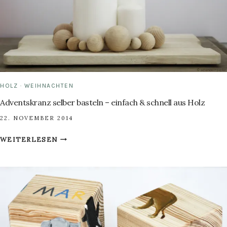
HOLZ
·
WEIHNACHTEN
Adventskranz selber basteln – einfach & schnell aus Holz
22. NOVEMBER 2014
ADVENTSKRANZ
WEITERLESEN
SELBER
BASTELN
–
EINFACH
&
SCHNELL
AUS