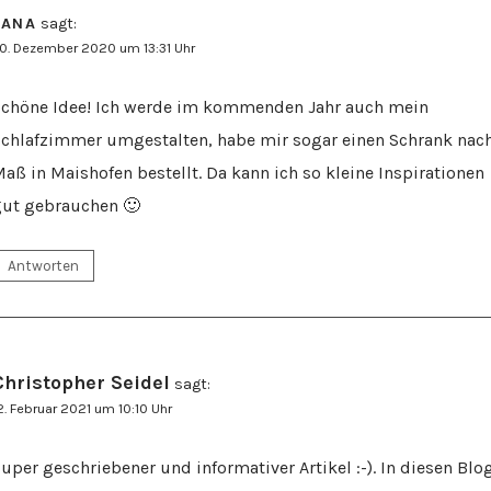
JANA
sagt:
0. Dezember 2020 um 13:31 Uhr
chöne Idee! Ich werde im kommenden Jahr auch mein
chlafzimmer umgestalten, habe mir sogar einen Schrank nac
aß in Maishofen bestellt. Da kann ich so kleine Inspirationen
ut gebrauchen 🙂
Antworten
Christopher Seidel
sagt:
2. Februar 2021 um 10:10 Uhr
uper geschriebener und informativer Artikel :-). In diesen Blo