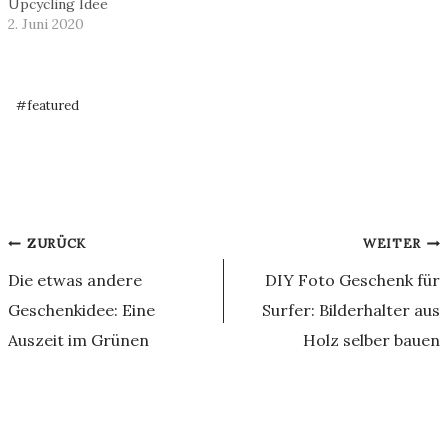
Upcycling Idee
2. Juni 2020
Schlagworte:
#
featured
Beitragsnavigation
ZURÜCK
WEITER
Die etwas andere
DIY Foto Geschenk für
Geschenkidee: Eine
Surfer: Bilderhalter aus
Auszeit im Grünen
Holz selber bauen