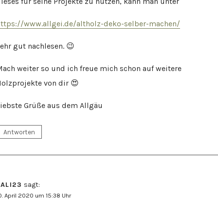
ieses für seine Projekte zu nutzen, kann man unter
ttps://www.allgei.de/altholz-deko-selber-machen/
ehr gut nachlesen. 😉
ach weiter so und ich freue mich schon auf weitere
olzprojekte von dir 😍
iebste Grüße aus dem Allgäu
Antworten
JALI23
sagt:
0. April 2020 um 15:38 Uhr