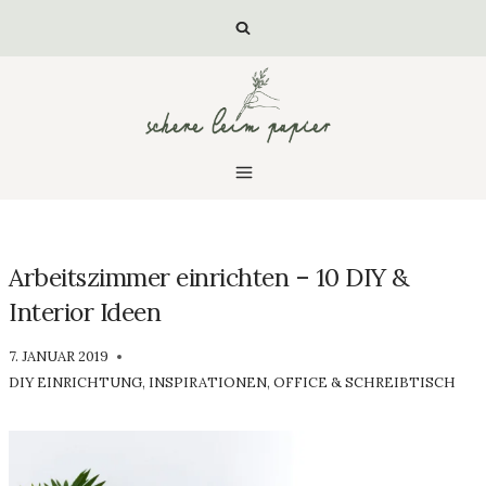
Zum
Inhalt
springen
Arbeitszimmer einrichten – 10 DIY &
Interior Ideen
VON
7. JANUAR 2019
LUISA
DIY EINRICHTUNG
,
INSPIRATIONEN
,
OFFICE & SCHREIBTISCH