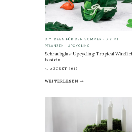
DIY IDEEN FÜR DEN SOMMER
·
DIY MIT
PFLANZEN
·
UPCYCLING
Schraubglas-Upcycling: Tropical Windlic
basteln
4. AUGUST 2017
SCHRAUBGLAS-
WEITERLESEN
UPCYCLING:
TROPICAL
WINDLICHTER
BASTELN