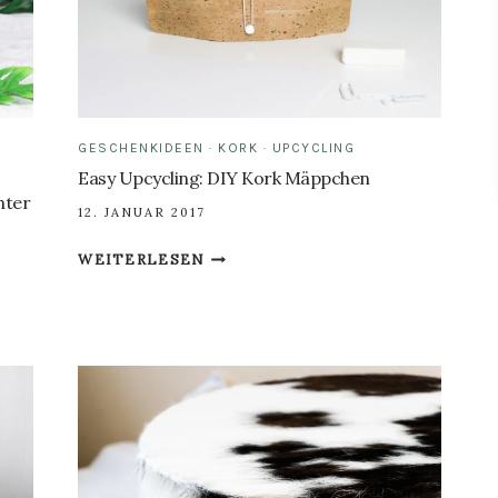
GESCHENKIDEEN
·
KORK
·
UPCYCLING
Easy Upcycling: DIY Kork Mäppchen
hter
12. JANUAR 2017
EASY
WEITERLESEN
UPCYCLING:
DIY
KORK
MÄPPCHEN