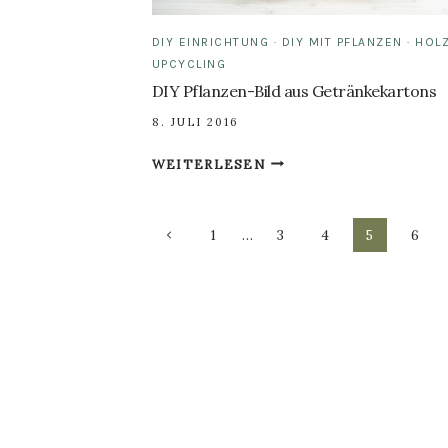
DIY EINRICHTUNG
·
DIY MIT PFLANZEN
·
HOL
UPCYCLING
DIY Pflanzen-Bild aus Getränkekartons
8. JULI 2016
DIY
WEITERLESEN
PFLANZEN-
BILD
Seitennavigation
AUS
Vorherige
1
…
3
4
5
6
GETRÄNKEKARTONS
Seite