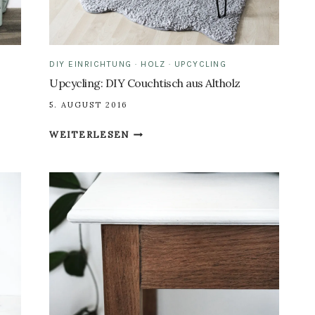
DIY EINRICHTUNG
·
HOLZ
·
UPCYCLING
Upcycling: DIY Couchtisch aus Altholz
5. AUGUST 2016
UPCYCLING:
WEITERLESEN
DIY
COUCHTISCH
AUS
ALTHOLZ