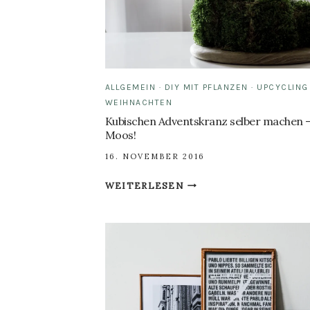
ALLGEMEIN
·
DIY MIT PFLANZEN
·
UPCYCLING
WEIHNACHTEN
Kubischen Adventskranz selber machen –
Moos!
16. NOVEMBER 2016
KUBISCHEN
WEITERLESEN
ADVENTSKRANZ
SELBER
MACHEN
–
MIT
MOOS!