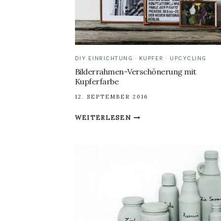
DIY EINRICHTUNG
·
KUPFER
·
UPCYCLING
Bilderrahmen-Verschönerung mit
Kupferfarbe
12. SEPTEMBER 2016
BILDERRAHMEN-
WEITERLESEN
VERSCHÖNERUNG
MIT
KUPFERFARBE