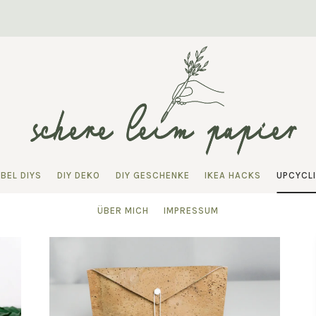
BEL DIYS
DIY DEKO
DIY GESCHENKE
IKEA HACKS
UPCYCL
ÜBER MICH
IMPRESSUM