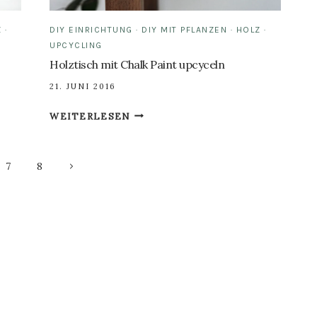
Z
·
DIY EINRICHTUNG
·
DIY MIT PFLANZEN
·
HOLZ
·
UPCYCLING
Holztisch mit Chalk Paint upcyceln
21. JUNI 2016
HOLZTISCH
WEITERLESEN
MIT
CHALK
PAINT
Nächste
7
8
UPCYCELN
Seite