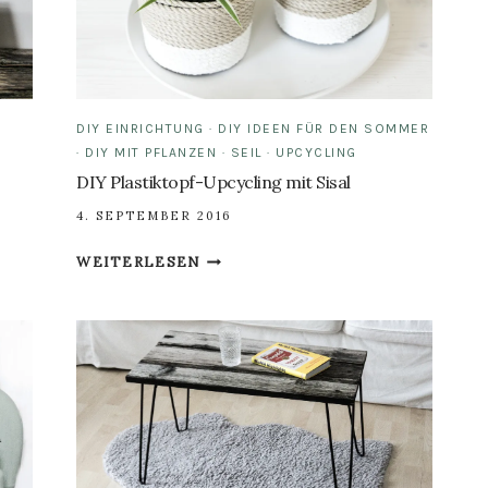
DIY EINRICHTUNG
·
DIY IDEEN FÜR DEN SOMMER
·
DIY MIT PFLANZEN
·
SEIL
·
UPCYCLING
DIY Plastiktopf-Upcycling mit Sisal
4. SEPTEMBER 2016
DIY
WEITERLESEN
PLASTIKTOPF-
UPCYCLING
MIT
SISAL