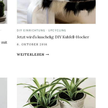
·
DIY EINRICHTUNG
·
UPCYCLING
Jetzt wird’s kuschelig: DIY Kuhfell-Hocker
 mit
6. OKTOBER 2016
JETZT
WEITERLESEN
WIRD’S
KUSCHELIG:
DIY
KUHFELL-
HOCKER