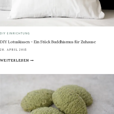
DIY EINRICHTUNG
DIY Lotuskissen – Ein Stück Buddhismus für Zuhause
28. APRIL 2015
DIY
WEITERLESEN
LOTUSKISSEN
–
EIN
STÜCK
BUDDHISMUS
FÜR
ZUHAUSE