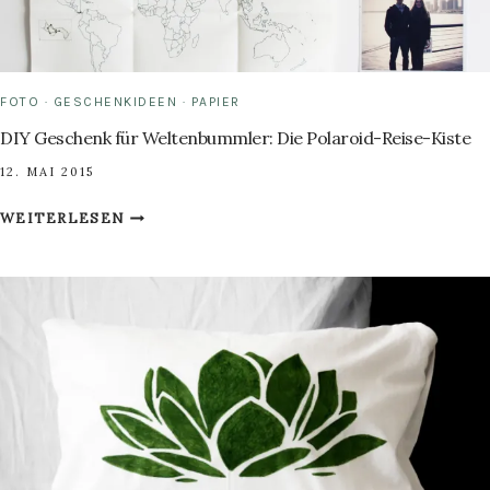
FOTO
·
GESCHENKIDEEN
·
PAPIER
DIY Geschenk für Weltenbummler: Die Polaroid-Reise-Kiste
12. MAI 2015
DIY
WEITERLESEN
GESCHENK
FÜR
WELTENBUMMLER:
DIE
POLAROID-
REISE-
KISTE