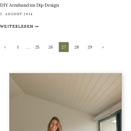
DIY Armband im Dip Design
3. AUGUST 2014
DIY
WEITERLESEN
ARMBAND
IM
Seitennavigation
DIP
Vorherige
Nächste
1
…
25
26
27
28
29
DESIGN
Seite
Seite