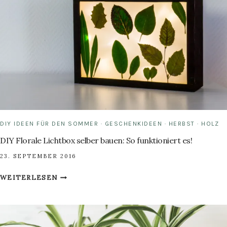
DIY IDEEN FÜR DEN SOMMER
·
GESCHENKIDEEN
·
HERBST
·
HOLZ
DIY Florale Lichtbox selber bauen: So funktioniert es!
23. SEPTEMBER 2016
DIY
WEITERLESEN
FLORALE
LICHTBOX
SELBER
BAUEN: