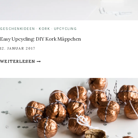
GESCHENKIDEEN
·
KORK
·
UPCYCLING
Easy Upcycling: DIY Kork Mäppchen
12. JANUAR 2017
EASY
WEITERLESEN
UPCYCLING:
DIY
KORK
MÄPPCHEN