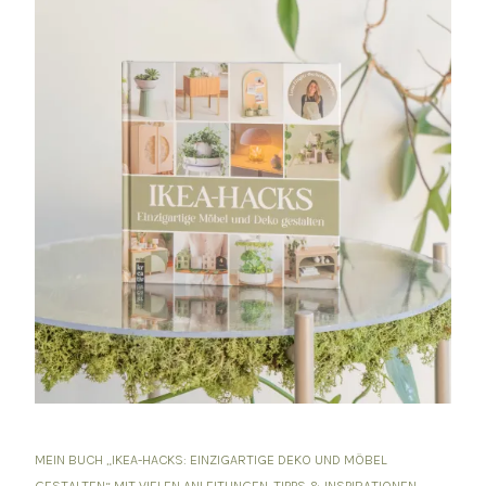
MEIN BUCH „IKEA-HACKS: EINZIGARTIGE DEKO UND MÖBEL
GESTALTEN“ MIT VIELEN ANLEITUNGEN, TIPPS & INSPIRATIONEN