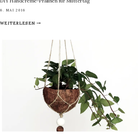
DIY Handcreme-Pralinen für Muttertag
6. MAI 2016
DIY
WEITERLESEN
HANDCREME-
PRALINEN
FÜR
MUTTERTAG