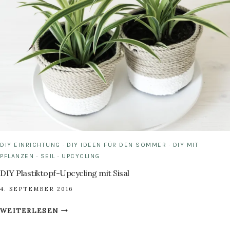
SO
FUNKTIONIERT
ES!
DIY EINRICHTUNG
·
DIY IDEEN FÜR DEN SOMMER
·
DIY MIT
PFLANZEN
·
SEIL
·
UPCYCLING
DIY Plastiktopf-Upcycling mit Sisal
4. SEPTEMBER 2016
DIY
WEITERLESEN
PLASTIKTOPF-