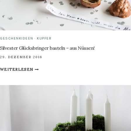
GESCHENKIDEEN
·
KUPFER
Silvester Glücksbringer basteln – aus Nüssen!
29. DEZEMBER 2016
SILVESTER
WEITERLESEN
GLÜCKSBRINGER
BASTELN
–
AUS
NÜSSEN!