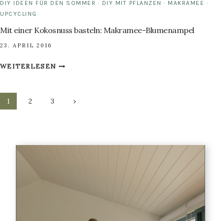
DIY IDEEN FÜR DEN SOMMER
·
DIY MIT PFLANZEN
·
MAKRAMEE
·
UPCYCLING
Mit einer Kokosnuss basteln: Makramee-Blumenampel
23. APRIL 2016
MIT
WEITERLESEN
EINER
KOKOSNUSS
Seitennavigation
BASTELN:
Nächste
1
2
3
MAKRAMEE-
Seite
BLUMENAMPEL