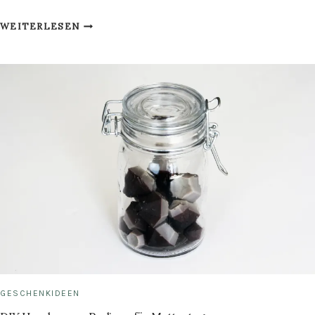
DIY
WEITERLESEN
PFLANZEN-
BILD
AUS
GETRÄNKEKARTONS
GESCHENKIDEEN