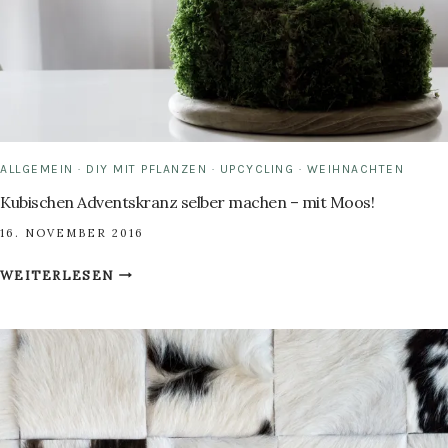
ALLGEMEIN
·
DIY MIT PFLANZEN
·
UPCYCLING
·
WEIHNACHTEN
Kubischen Adventskranz selber machen – mit Moos!
16. NOVEMBER 2016
KUBISCHEN
WEITERLESEN
ADVENTSKRANZ
SELBER
MACHEN
–
MIT
MOOS!