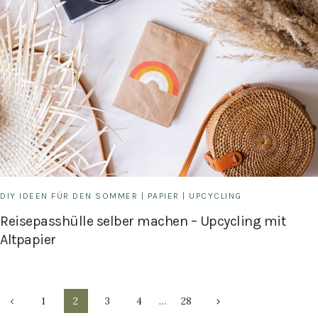
DIY IDEEN FÜR DEN SOMMER
|
PAPIER
|
UPCYCLING
Reisepasshülle selber machen – Upcycling mit
Altpapier
Seitennavigation
Vorherige
Nächste
1
2
3
4
…
28