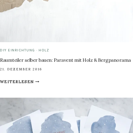
DIY EINRICHTUNG
·
HOLZ
Raumteiler selber bauen: Paravent mit Holz & Bergpanorama
21. DEZEMBER 2016
RAUMTEILER
WEITERLESEN
SELBER
BAUEN:
PARAVENT
MIT
HOLZ
&
BERGPANORAMA