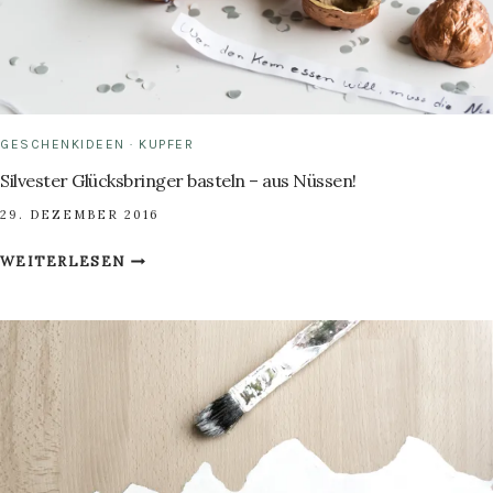
GESCHENKIDEEN
·
KUPFER
Silvester Glücksbringer basteln – aus Nüssen!
29. DEZEMBER 2016
SILVESTER
WEITERLESEN
GLÜCKSBRINGER
BASTELN
–
AUS
NÜSSEN!