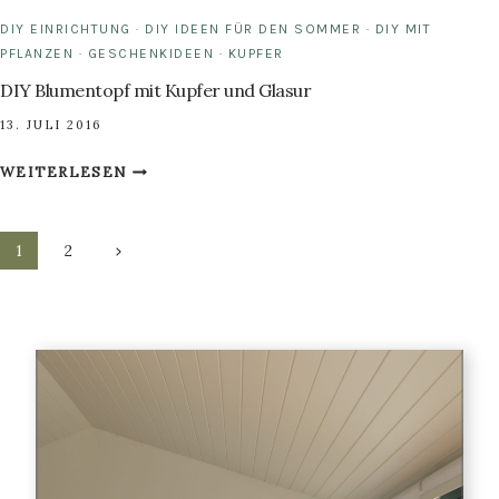
DIY EINRICHTUNG
·
DIY IDEEN FÜR DEN SOMMER
·
DIY MIT
PFLANZEN
·
GESCHENKIDEEN
·
KUPFER
DIY Blumentopf mit Kupfer und Glasur
13. JULI 2016
DIY
WEITERLESEN
BLUMENTOPF
MIT
Seitennavigation
KUPFER
Nächste
1
2
UND
Seite
GLASUR