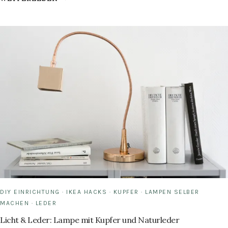
MIT
LEDER:
DIY
BOHO
LEDER-
MANSCHETTE
FÜR
TEEBECHER
DIY EINRICHTUNG
·
IKEA HACKS
·
KUPFER
·
LAMPEN SELBER
MACHEN
·
LEDER
Licht & Leder: Lampe mit Kupfer und Naturleder