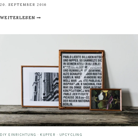
20. SEPTEMBER 2016
LICHT
WEITERLESEN
&
LEDER:
LAMPE
MIT
KUPFER
UND
NATURLEDER
DIY EINRICHTUNG
·
KUPFER
·
UPCYCLING