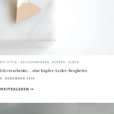
DIY STYLE
·
GESCHENKIDEEN
·
KUPFER
·
LEDER
Ich verschenke … eine Kupfer-Leder-Bergkette.
6. DEZEMBER 2016
ICH
WEITERLESEN
VERSCHENKE
…
EINE
KUPFER-