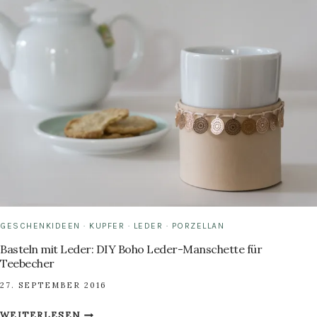
JAHRE
ALT:
GEBURTSTAGS
GEWINNSPIEL
GESCHENKIDEEN
·
KUPFER
·
LEDER
·
PORZELLAN
Basteln mit Leder: DIY Boho Leder-Manschette für
Teebecher
27. SEPTEMBER 2016
BASTELN
WEITERLESEN