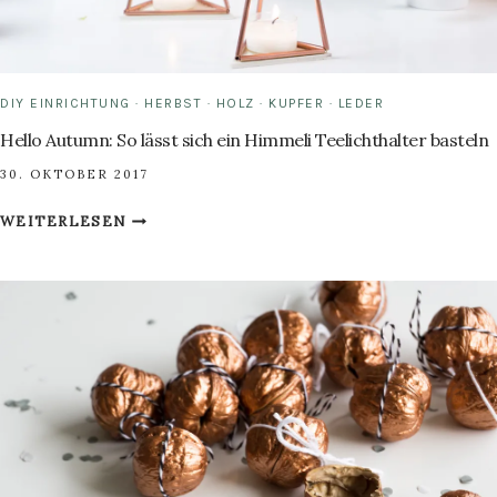
DIY EINRICHTUNG
·
HERBST
·
HOLZ
·
KUPFER
·
LEDER
Hello Autumn: So lässt sich ein Himmeli Teelichthalter basteln
30. OKTOBER 2017
HELLO
WEITERLESEN
AUTUMN:
SO
LÄSST
SICH
EIN
HIMMELI
TEELICHTHALTER
BASTELN