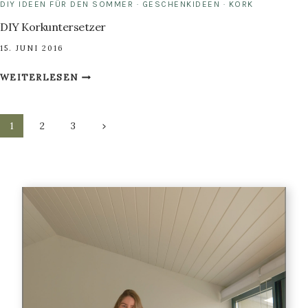
DIY IDEEN FÜR DEN SOMMER
·
GESCHENKIDEEN
·
KORK
DIY Korkuntersetzer
15. JUNI 2016
DIY
WEITERLESEN
KORKUNTERSETZER
Seitennavigation
Nächste
1
2
3
Seite