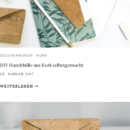
GESCHENKIDEEN
·
KORK
DIY Handyhülle aus Kork selbstgemacht
26. JANUAR 2017
DIY
WEITERLESEN
HANDYHÜLLE
AUS
KORK
SELBSTGEMACHT