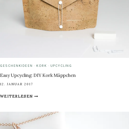
GESCHENKIDEEN
·
KORK
·
UPCYCLING
Easy Upcycling: DIY Kork Mäppchen
12. JANUAR 2017
EASY
WEITERLESEN
UPCYCLING:
DIY
KORK
MÄPPCHEN