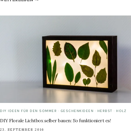
WIRD’S
KUSCHELIG:
DIY
KUHFELL-
HOCKER
DIY IDEEN FÜR DEN SOMMER
·
GESCHENKIDEEN
·
HERBST
·
HOLZ
DIY Florale Lichtbox selber bauen: So funktioniert es!
23. SEPTEMBER 2016