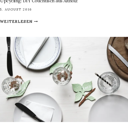
Upcycling: DIY Couchtisch aus Altholz
5. AUGUST 2016
UPCYCLING:
WEITERLESEN
DIY
COUCHTISCH
AUS
ALTHOLZ