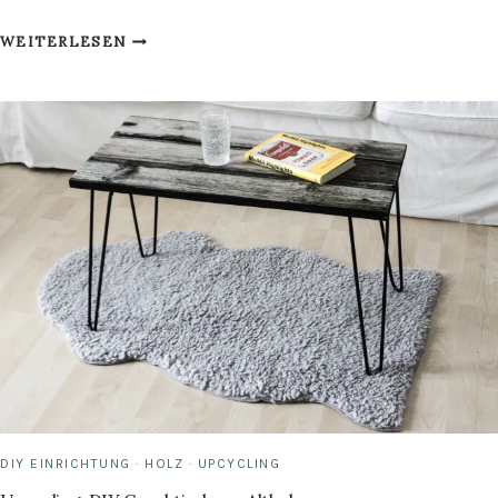
DIY
WEITERLESEN
FLORALE
LICHTBOX
SELBER
BAUEN:
SO
FUNKTIONIERT
ES!
DIY EINRICHTUNG
·
HOLZ
·
UPCYCLING