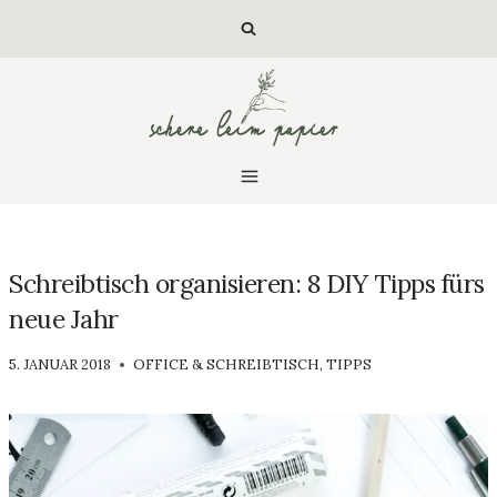
Zum
Inhalt
springen
Schreibtisch organisieren: 8 DIY Tipps fürs
neue Jahr
VON
5. JANUAR 2018
OFFICE & SCHREIBTISCH
,
TIPPS
LUISA